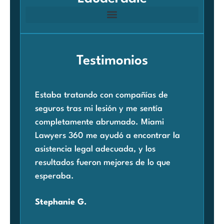
Testimonios
Estaba tratando con compañías de
Cua
seguros tras mi lesión y me sentía
rec
completamente abrumado. Miami
acc
Lawyers 360 me ayudó a encontrar la
pre
asistencia legal adecuada, y los
Mia
resultados fueron mejores de lo que
enc
esperaba.
con
pre
Stephanie G.
agr