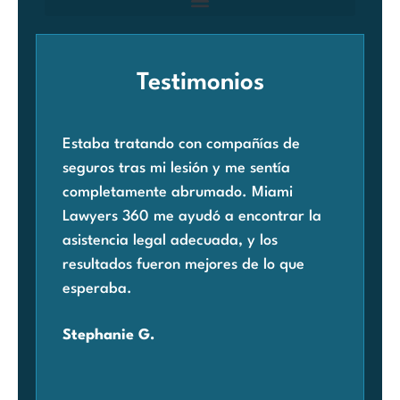
Testimonios
Estaba tratando con compañías de
Cua
seguros tras mi lesión y me sentía
rec
completamente abrumado. Miami
acc
Lawyers 360 me ayudó a encontrar la
pre
asistencia legal adecuada, y los
Mia
resultados fueron mejores de lo que
enc
esperaba.
con
pre
Stephanie G.
agr
Car