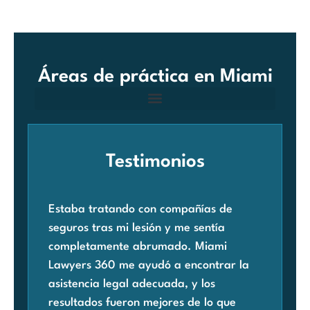
Áreas de práctica en Miami
Testimonios
Estaba tratando con compañías de
Cua
seguros tras mi lesión y me sentía
rec
completamente abrumado. Miami
acc
Lawyers 360 me ayudó a encontrar la
pre
asistencia legal adecuada, y los
Mia
resultados fueron mejores de lo que
enc