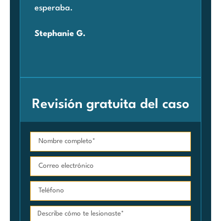
esperaba.
con
pre
Stephanie G.
agr
Car
Revisión gratuita del caso