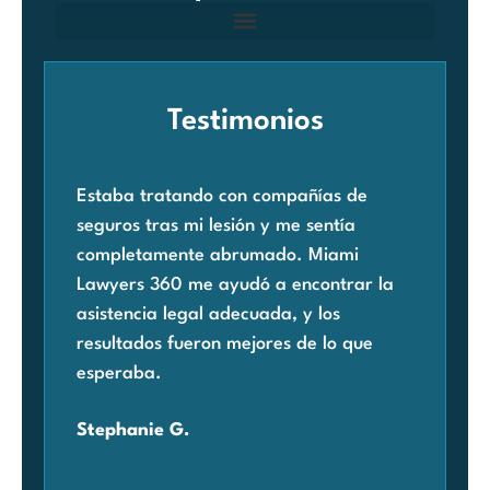
Testimonios
Estaba tratando con compañías de
Cua
seguros tras mi lesión y me sentía
rec
completamente abrumado. Miami
acc
Lawyers 360 me ayudó a encontrar la
pre
asistencia legal adecuada, y los
Mia
resultados fueron mejores de lo que
enc
esperaba.
con
pre
Stephanie G.
agr
Car